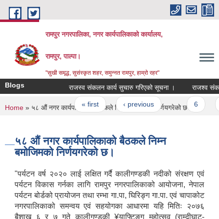
Skip to main content
रामपुर नगरपालिका, नगर कार्यपालिकाको कार्यालय,
रामपुर, पाल्पा।
"सुखी समृद्ध, सुसंस्कृत शहर, समुन्नत रामपुर, हाम्रो रहर"
Blogs
राजस्व संकलन कार्य सुचारु गरिएको सूचना ।
राजश्व संकलन सम
Pages
« first
‹ previous
…
6
7
You are here
Home
» ५८ औं नगर कार्यपालिकाको बैठकले निम्न बमोजिमको निर्णयगरेको छ।
५८ औं नगर कार्यपालिकाको बैठकले निम्न
बमोजिमको निर्णयगरेको छ।
"पर्यटन वर्ष २०२० लाई लक्षित गर्दै कालीगण्डकी नदीको संरक्षण एवं
पर्यटन विकास गर्नका लागि रामपुर नगरपालिकाको आयोजना, नेपाल
पर्यटन बोर्डको प्रायोजन तथा रम्भा गा.पा, घिरिङ्ग गा.पा. एवं चापाकोट
नगरपालिकाको समन्वय एवं सहयोगका आधारमा यहि मितिः २०७६
बैशाख ६ र ७ गते कालीगण्डकी ¥याफ्टिङ्ग महोत्सव (राम्दीघाट-