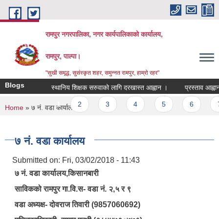
Skip to main content
रामपुर नगरपालिका, नगर कार्यपालिकाको कार्यालय,
रामपुर, पाल्पा।
"सुखी समृद्ध, सुसंस्कृत शहर, समुन्नत रामपुर, हाम्रो रहर"
Blogs
स्थानिय शिक्षक सरुवाको लागि दरखास्त आह्वान ।
प्रस्ताव आह्वान सम
Pages
1
2
3
4
5
6
7
You are here
Home
» ७ नं. वडा कार्यालय
७ नं. वडा कार्यालय
Submitted on:
Fri, 03/02/2018 - 11:43
७ नं. वडा कार्यालय,किसानबारी
साविकको रामपुर गा.वि.स- वडा नं. २,५ र ९
वडा अध्यक्ष- दोवराज तिवारी (9857060692)