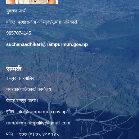
युवराज पन्थी
वरिष्ठ प्रशासकीय अधिकृत/सूचना अधिकारी
9857074145
suchanaadhikari@rampurmun.gov.np
सम्पर्क
रामपुर नगरपालिका
नगरकार्यपालिकाको कार्यालय
बेझाड,रामपुर,पाल्पा।
इमेल:
info@rampurmun.gov.np
/
rampurmunicipality@gmail.com
फोन: +९७७ (०) ७५ ४००१४५