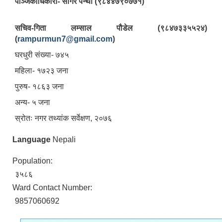
पञ्‍जिकाधिकारी- सागर पन्थी (९८४४७९०७७१)
सचिव-गिता लम्साल पौडेल (९८४७३३५५२४)
(
rampurmun7@gmail.com
)
घरधुरी संख्या- ७४५
महिला- १७२३ जना
पुरुष- १८६३ जना
अन्य- ५ जना
स्रोतः नगर तथ्यांक सर्वेक्षण, २०७६
Language
Nepali
Population:
३५८६
Ward Contact Number:
9857060692