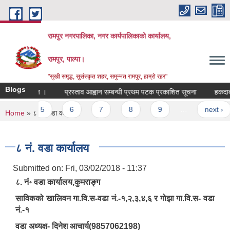
Skip to main content
रामपुर नगरपालिका, नगर कार्यपालिकाको कार्यालय,
रामपुर, पाल्पा।
"सुखी समृद्ध, सुसंस्कृत शहर, समुन्नत रामपुर, हाम्रो रहर"
Blogs
स्त आह्वान ।
प्रस्ताव आह्वान सम्बन्धी प्रथम पटक प्रकाशित सूचना
हकदाबी सम्
4
5
6
7
8
9
…
next ›
You are here
Home
» ८ नं. वडा कार्यालय
८ नं. वडा कार्यालय
Submitted on:
Fri, 03/02/2018 - 11:37
८. नं॰ वडा कार्यालय,कुमराङ्ग
साविकको खालिवन गा.वि.स-वडा नं.-१,२,३,४,६ र गोझा गा.वि.स- वडा
नं.-१
वडा अध्यक्ष- दिनेश आचार्य(9857062198)