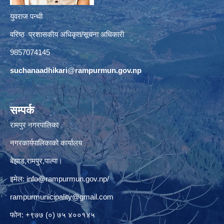
युवराज पन्थी
वरिष्ठ प्रशासकीय अधिकृत/सूचना अधिकारी
9857074145
suchanaadhikari@rampurmun.gov.np
सम्पर्क
रामपुर नगरपालिका
नगरकार्यपालिकाको कार्यालय
बेझाड,रामपुर,पाल्पा।
इमेल:
info@rampurmun.gov.np
/
rampurmunicipality@gmail.com
फोन: +९७७ (०) ७५ ४००१४५