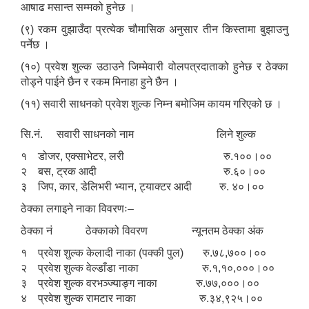
आषाढ मसान्त सम्मको हुनेछ ।
(९) रकम वुझाउँदा प्रत्येक चौमासिक अनुसार तीन किस्तामा बुझाउनु
पर्नेछ ।
(१०) प्रवेश शुल्क उठाउने जिम्मेवारी वोलपत्रदाताको हुनेछ र ठेक्का
तोड्ने पाईने छैन र रकम मिनाहा हुने छैन ।
(११) सवारी साधनको प्रवेश शुल्क निम्न बमोजिम कायम गरिएको छ ।
सि.नं. सवारी साधनको नाम लिने शुल्क
१ डोजर, एक्साभेटर, लरी रु.१००।००
२ बस, ट्रक आदी रु.६०।००
३ जिप, कार, डेलिभरी भ्यान, ट्याक्टर आदी रु. ४०।००
ठेक्का लगाइने नाका विवरणः–
ठेक्का नं ठेक्काको विवरण न्यूनतम ठेक्का अंक
१ प्रवेश शुल्क केलादी नाका (पक्की पुल) रु.७८,७००।००
२ प्रवेश शुल्क वेल्डाँडा नाका रु.१,१०,०००।००
३ प्रवेश शुल्क वरभञ्ज्याङ्ग नाका रु.७७,०००।००
४ प्रवेश शुल्क रामटार नाका रु.३४,९२५।००