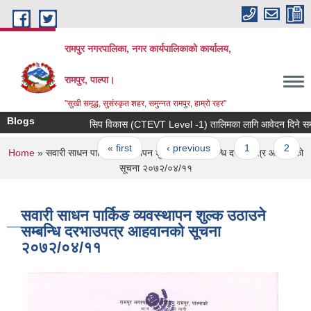
Skip to main content
रामपुर नगरपालिका, नगर कार्यपालिकाको कार्यालय,
रामपुर, पाल्पा।
"सुखी समृद्ध, सुसंस्कृत शहर, समुन्नत रामपुर, हाम्रो रहर"
Blogs
सिप विकास (CTEVT Level -1) तालिमका लागि आवेदन दिने सम्बन्धी
Pages
« first
‹ previous
1
2
You are here
Home
» सवारी साधन पार्किङ व्यवस्थापन शुल्क उठाउने सम्बन्धि दरभाउपत्र आहवानको
सूचना २०७२/०४/११
सवारी साधन पार्किङ व्यवस्थापन शुल्क उठाउने
सम्बन्धि दरभाउपत्र आहवानको सूचना
२०७२/०४/११