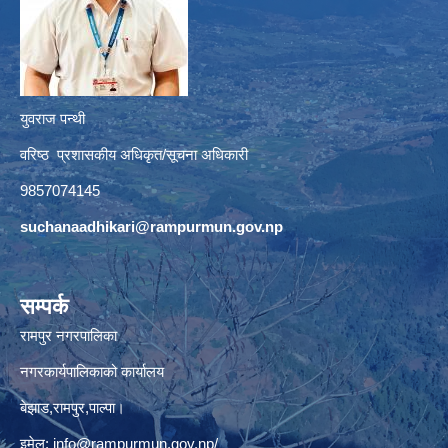
युवराज पन्थी
वरिष्ठ प्रशासकीय अधिकृत/सूचना अधिकारी
9857074145
suchanaadhikari@rampurmun.gov.np
सम्पर्क
रामपुर नगरपालिका
नगरकार्यपालिकाको कार्यालय
बेझाड,रामपुर,पाल्पा।
इमेल:
info@rampurmun.gov.np
/