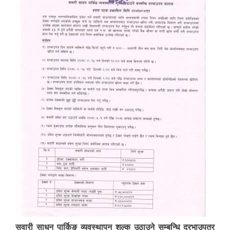
सवारी साधन पार्किङ व्यवस्थापन शुल्क उठाउने सम्बन्धि दरभाउपत्र