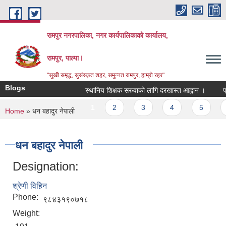
Skip to main content
रामपुर नगरपालिका, नगर कार्यपालिकाको कार्यालय,
रामपुर, पाल्पा।
"सुखी समृद्ध, सुसंस्कृत शहर, समुन्नत रामपुर, हाम्रो रहर"
Blogs
स्थानिय शिक्षक सरुवाको लागि दरखास्त आह्वान ।
प्रस
Pages
1
2
3
4
5
6
You are here
Home
» धन बहादुर नेपाली
धन बहादुर नेपाली
Designation:
श्रेणी विहिन
Phone:
९८४३१९०७१८
Weight: