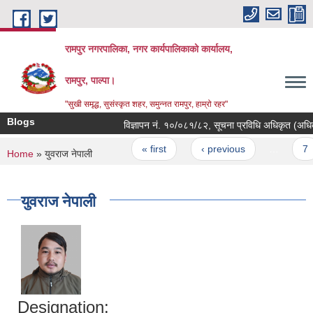
Skip to main content
रामपुर नगरपालिका, नगर कार्यपालिकाको कार्यालय,
रामपुर, पाल्पा।
"सुखी समृद्ध, सुसंस्कृत शहर, समुन्नत रामपुर, हाम्रो रहर"
Blogs
विज्ञापन नं. १०/०८१/८२, सूचना प्रविधि अधिकृत (अधिकृत स
Pages
« first
‹ previous
…
7
You are here
Home
» युवराज नेपाली
युवराज नेपाली
Designation: