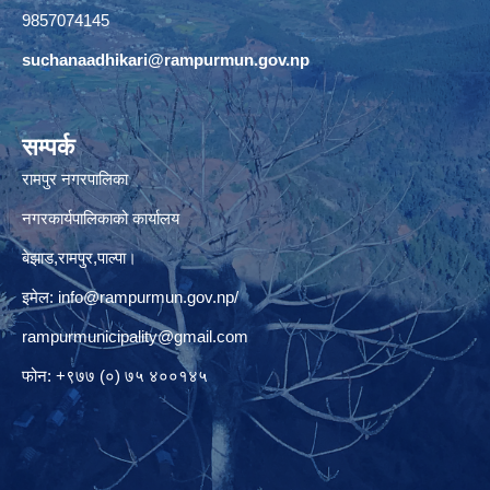
9857074145
suchanaadhikari@rampurmun.gov.np
सम्पर्क
रामपुर नगरपालिका
नगरकार्यपालिकाको कार्यालय
बेझाड,रामपुर,पाल्पा।
इमेल:
info@rampurmun.gov.np
/
rampurmunicipality@gmail.com
फोन: +९७७ (०) ७५ ४००१४५