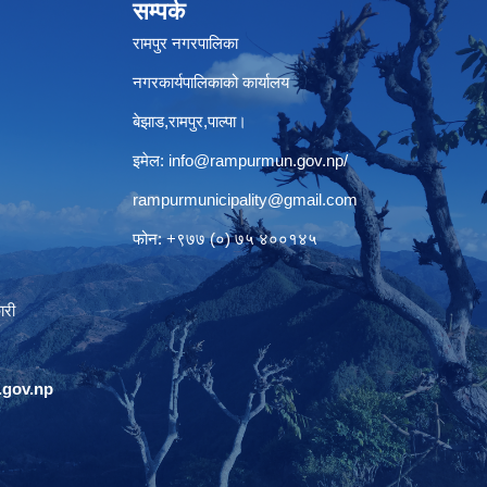
सम्पर्क
रामपुर नगरपालिका
नगरकार्यपालिकाको कार्यालय
बेझाड,रामपुर,पाल्पा।
इमेल:
info@rampurmun.gov.np
/
rampurmunicipality@gmail.com
फोन: +९७७ (०) ७५ ४००१४५
ारी
gov.np