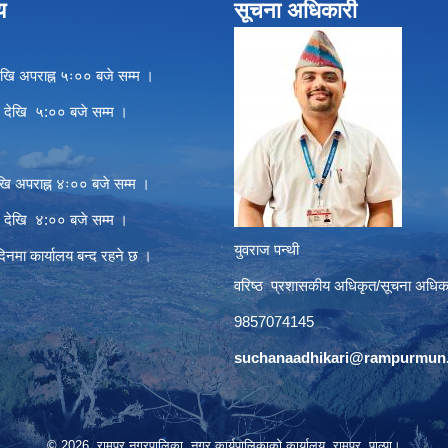
य
सूचना अधिकारी
खि अपराह्न ५ः०० बजे सम्म ।
े देखि ५:०० बजे सम्म ।
खि अपराह्न ४ः०० बजे सम्म ।
े देखि ४:०० बजे सम्म ।
युवराज पन्थी
दिनमा कार्यालय बन्द रहने छ ।
वरिष्ठ प्रशासकीय अधिकृत/सूचना अधिक
9857074145
suchanaadhikari@rampurmun.
© 2026 रामपुर नगरपालिका, नगर कार्यपालिकाको कार्यालय, रामपुर, पाल्पा।