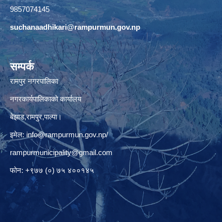
9857074145
suchanaadhikari@rampurmun.gov.np
सम्पर्क
रामपुर नगरपालिका
नगरकार्यपालिकाको कार्यालय
बेझाड,रामपुर,पाल्पा।
इमेल:
info@rampurmun.gov.np
/
rampurmunicipality@gmail.com
फोन: +९७७ (०) ७५ ४००१४५