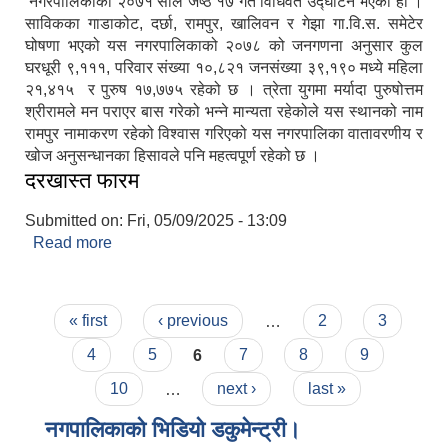
नगरपालिकाको २०७१ साल जेष्ठ १७ गते विधिवत उद्घाटन भएको हो ।
साविकका गाडाकोट, दर्छा, रामपुर, खालिवन र गेझा गा.वि.स. समेटेर
घोषणा भएको यस नगरपालिकाको २०७८ को जनगणना अनुसार कुल
घरधूरी ९,१११, परिवार संख्या १०,८२१ जनसंख्या ३९,१९० मध्ये महिला
२१,४१५ र पुरुष १७,७७५ रहेको छ । त्रेता युगमा मर्यादा पुरुषोत्तम
श्रीरामले मन पराएर बास गरेको भन्ने मान्यता रहेकोले यस स्थानको नाम
रामपुर नामाकरण रहेको विश्वास गरिएको यस नगरपालिका वातावरणीय र
खोज अनुसन्धानका हिसावले पनि महत्वपूर्ण रहेको छ ।
दरखास्त फारम
Submitted on:
Fri, 05/09/2025 - 13:09
Read more
about दरखास्त फारम
Pages
« first
‹ previous
…
2
3
4
5
6
7
8
9
10
…
next ›
last »
नगपालिकाको भिडियो डकुमेन्ट्री।