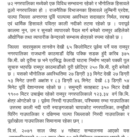
७२ नगरपालिका मध्येको एक विविध सम्भावना रहेको र भौगोलिक हिसावले
ठूलो नगरपालिका हो । राजनैतिक विभाजनका हिसावले लुम्बिनी प्रदेश,
पाल्पा जिल्ला अन्तरगत पूर्वि पाल्पामा अवस्थित सदावहार निर्मल, स्वच्छ
एवं धार्मिक हिसावले पवित्र काली नदीको तटमा रहेको छ । परापूर्व
कालमा नुन, उन र सुनको व्यापारको पैदल मार्ग बनेको रामपुर अहिलेको
औद्योगिक तथा व्यापारीक केन्द्रको सम्भाव्य क्षेत्रको रुपमा रहेको छ ।
जिल्ला सदरमुकाम तानसेन देखी ६५ किलोमिटर पूर्वमा पर्ने यस रामपुर
नगरपालिका राजधानी काठमाडौं देखि पक्कि सडक हुंदै करिब ३७५
कि.मी. को दुरीमा छ भने प्रसिद्ध केलादी घाटमा निर्माण भएको पक्की पुल
सुचारु भएपछि रामपुर काठमाडौंको दुरी छोटिएर २५० कि.मी. दुरी बनेको
छ । यसको भौगोलिक अवस्थितिमा २७ डिग्री ३३ मिनेट देखी २७ डिग्री
५३ मिनेट उत्तरी अक्षांश र ८३ डिग्री ४६ मिनेट देखी ८३ डिग्री ५४
मिनेट पूर्वि देशान्तरमा रहेको छ । समुन्द्री सतहबाट ३५० मिटर देखी
११०० मिटर उचाईमा रहेको रामपुर नगरपालिकाले १२३.३४ वर्ग कि.मि.
क्षेत्र ओगटेको छ । पूर्वमा निस्दी गाउपालिका, पश्चिममा रम्भा गाउपालिका
उत्तरमा काली नदी पारी स्याङ्गजाको चापाकोट नगरपालिका, तनहुँको
घिरिंग गाउपालिका र दक्षिणमा पाल्पा जिल्लाको निस्दी गाउपालिका र
पूर्वाखोला गाउपालिका सिमानामा रहेका छन् ।
वि.सं. २०७१ साल जेष्ठ ४ गतेबाट सन्चालनमा आएको यस