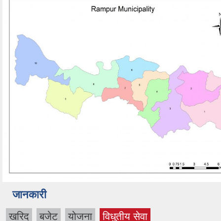
जानकारी
खरिद
बजेट
योजना
विधुतीय सेवा