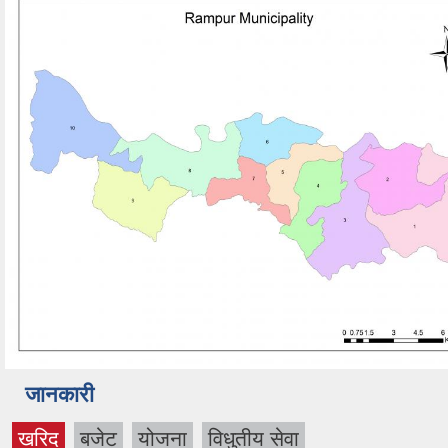
जानकारी
खरिद
बजेट
योजना
विधुतीय सेवा