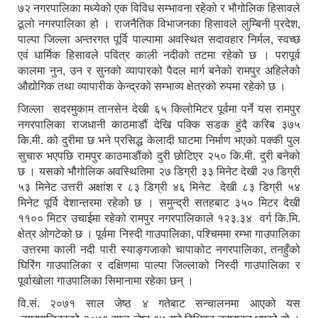
७२ नगरपालिका मध्येको एक विविध सम्भावना रहेको र भौगोलिक हिसावले
ठूलो नगरपालिका हो । राजनैतिक विभाजनका हिसावले लुम्बिनी प्रदेश,
पाल्पा जिल्ला अन्तरगत पूर्वि पाल्पामा अवस्थित सदावहार निर्मल, स्वच्छ
एवं धार्मिक हिसावले पवित्र काली नदीको तटमा रहेको छ । परापूर्व
कालमा नुन, उन र सुनको व्यापारको पैदल मार्ग बनेको रामपुर अहिलेको
औद्योगिक तथा व्यापारीक केन्द्रको सम्भाव्य क्षेत्रको रुपमा रहेको छ ।
जिल्ला सदरमुकाम तानसेन देखी ६५ किलोमिटर पूर्वमा पर्ने यस रामपुर
नगरपालिका राजधानी काठमाडौं देखि पक्कि सडक हुंदै करिब ३७५
कि.मी. को दुरीमा छ भने प्रसिद्ध केलादी घाटमा निर्माण भएको पक्की पुल
सुचारु भएपछि रामपुर काठमाडौंको दुरी छोटिएर २५० कि.मी. दुरी बनेको
छ । यसको भौगोलिक अवस्थितिमा २७ डिग्री ३३ मिनेट देखी २७ डिग्री
५३ मिनेट उत्तरी अक्षांश र ८३ डिग्री ४६ मिनेट देखी ८३ डिग्री ५४
मिनेट पूर्वि देशान्तरमा रहेको छ । समुन्द्री सतहबाट ३५० मिटर देखी
११०० मिटर उचाईमा रहेको रामपुर नगरपालिकाले १२३.३४ वर्ग कि.मि.
क्षेत्र ओगटेको छ । पूर्वमा निस्दी गाउपालिका, पश्चिममा रम्भा गाउपालिका
उत्तरमा काली नदी पारी स्याङ्गजाको चापाकोट नगरपालिका, तनहुँको
घिरिंग गाउपालिका र दक्षिणमा पाल्पा जिल्लाको निस्दी गाउपालिका र
पूर्वाखोला गाउपालिका सिमानामा रहेका छन् ।
वि.सं. २०७१ साल जेष्ठ ४ गतेबाट सन्चालनमा आएको यस