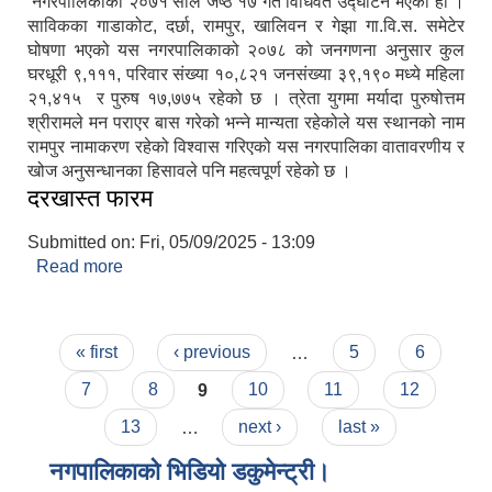
नगरपालिकाको २०७१ साल जेष्ठ १७ गते विधिवत उद्घाटन भएको हो ।
साविकका गाडाकोट, दर्छा, रामपुर, खालिवन र गेझा गा.वि.स. समेटेर
घोषणा भएको यस नगरपालिकाको २०७८ को जनगणना अनुसार कुल
घरधूरी ९,१११, परिवार संख्या १०,८२१ जनसंख्या ३९,१९० मध्ये महिला
२१,४१५ र पुरुष १७,७७५ रहेको छ । त्रेता युगमा मर्यादा पुरुषोत्तम
श्रीरामले मन पराएर बास गरेको भन्ने मान्यता रहेकोले यस स्थानको नाम
रामपुर नामाकरण रहेको विश्वास गरिएको यस नगरपालिका वातावरणीय र
खोज अनुसन्धानका हिसावले पनि महत्वपूर्ण रहेको छ ।
दरखास्त फारम
Submitted on:
Fri, 05/09/2025 - 13:09
Read more
about दरखास्त फारम
Pages
« first
‹ previous
…
5
6
7
8
9
10
11
12
13
…
next ›
last »
नगपालिकाको भिडियो डकुमेन्ट्री।