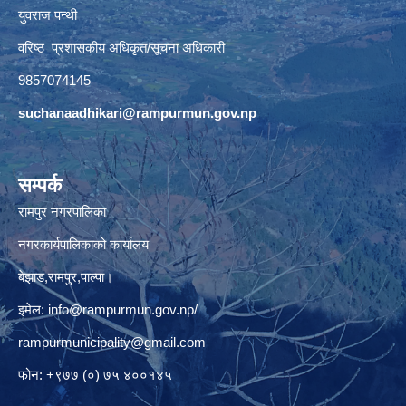
युवराज पन्थी
वरिष्ठ प्रशासकीय अधिकृत/सूचना अधिकारी
9857074145
suchanaadhikari@rampurmun.gov.np
सम्पर्क
रामपुर नगरपालिका
नगरकार्यपालिकाको कार्यालय
बेझाड,रामपुर,पाल्पा।
इमेल:
info@rampurmun.gov.np
/
rampurmunicipality@gmail.com
फोन: +९७७ (०) ७५ ४००१४५