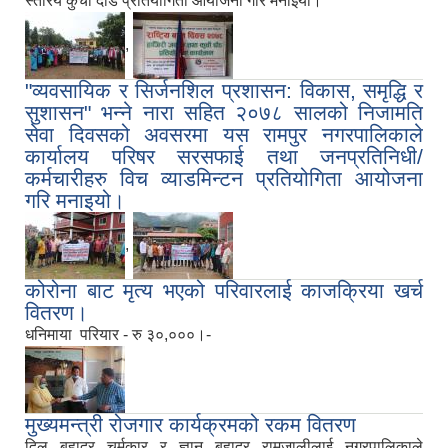
स्तरिय कुर्ची दौड प्रतियोगिता आयोजना गरि मनाइयो।
,
"व्यवसायिक र सिर्जनशिल प्रशासन: विकास, समृद्धि र
सुशासन" भन्ने नारा सहित २०७८ सालको निजामति
सेवा दिवसको अवसरमा यस रामपुर नगरपालिकाले
कार्यालय परिषर सरसफाई तथा जनप्रतिनिधी/
कर्मचारीहरु विच व्याडमिन्टन प्रतियोगिता आयोजना
गरि मनाइयो।
,
कोरोना बाट मृत्य भएको परिवारलाई काजक्रिया खर्च
वितरण।
धनिमाया परियार - रु ३०,०००।-
मुख्यमन्त्री रोजगार कार्यक्रमको रकम वितरण
दिल बहादुर चर्मकार र ज्ञान बहादुर रामजालीलाई नगरपालिकाले