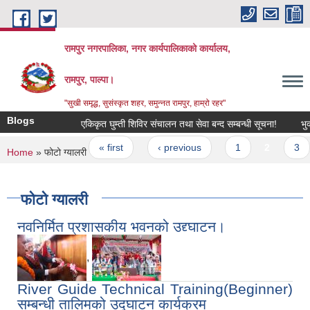
Skip to main content
रामपुर नगरपालिका, नगर कार्यपालिकाको कार्यालय,
रामपुर, पाल्पा।
"सुखी समृद्ध, सुसंस्कृत शहर, समुन्नत रामपुर, हाम्रो रहर"
Blogs
एकिकृत घुम्ती शिविर संचालन तथा सेवा बन्द सम्बन्धी सूचना!
भुक्तानी
Pages
« first
‹ previous
1
2
3
You are here
Home
» फोटो ग्यालरी
फोटो ग्यालरी
नवनिर्मित प्रशासकीय भवनको उद्द्घाटन।
,
River Guide Technical Training(Beginner)
सम्बन्धी तालिमको उद्घाटन कार्यक्रम