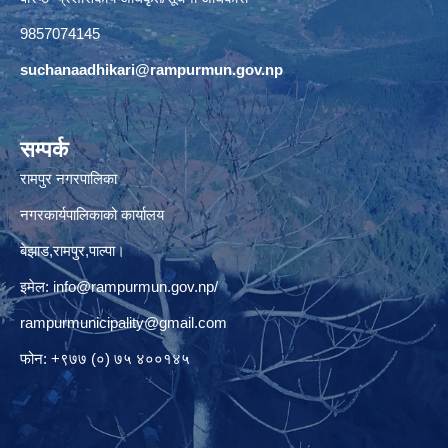
9857074145
suchanaadhikari@rampurmun.gov.np
सम्पर्क
रामपुर नगरपालिका
नगरकार्यपालिकाको कार्यालय
बेझाड,रामपुर,पाल्पा।
इमेल:
info@rampurmun.gov.np
/
rampurmunicipality@gmail.com
फोन: +९७७ (०) ७५ ४००१४५