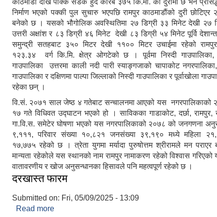
काठमाडौं देखि पक्कि सडक हुंदै करिब ३७५ कि.मी. को दुरीमा छ भने प्रसिद
निर्माण भएको पक्की पुल सुचारु भएपछि रामपुर काठमाडौंको दुरी छोटिएर २
बनेको छ । यसको भौगोलिक अवस्थितिमा २७ डिग्री ३३ मिनेट देखी २७ डि
उत्तरी अक्षांश र ८३ डिग्री ४६ मिनेट देखी ८३ डिग्री ५४ मिनेट पूर्वि देशान
समुन्द्री सतहबाट ३५० मिटर देखी ११०० मिटर उचाईमा रहेको रामपु
१२३.३४ वर्ग कि.मि. क्षेत्र ओगटेको छ । पूर्वमा निस्दी गाउपालिका, 
गाउपालिका उत्तरमा काली नदी पारी स्याङ्गजाको चापाकोट नगरपालिका, 
गाउपालिका र दक्षिणमा पाल्पा जिल्लाको निस्दी गाउपालिका र पूर्वाखोला गाउ
रहेका छन् ।
वि.सं. २०७१ साल जेष्ठ ४ गतेबाट सन्चालनमा आएको यस नगरपालिकाको २
१७ गते विधिवत उद्घाटन भएको हो । साविकका गाडाकोट, दर्छा, रामपुर,
गा.वि.स. समेटेर घोषणा भएको यस नगरपालिकाको २०७८ को जनगणना अनुस
९,१११, परिवार संख्या १०,८२१ जनसंख्या ३९,१९० मध्ये महिला २१
१७,७७५ रहेको छ । त्रेता युगमा मर्यादा पुरुषोत्तम श्रीरामले मन पराएर 
मान्यता रहेकोले यस स्थानको नाम रामपुर नामाकरण रहेको विश्वास गरिएक
वातावरणीय र खोज अनुसन्धानका हिसावले पनि महत्वपूर्ण रहेको छ ।
दरखास्त फारम
Submitted on:
Fri, 05/09/2025 - 13:09
Read more
about दरखास्त फारम