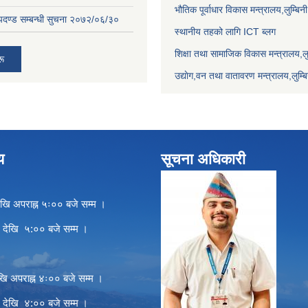
भौतिक पूर्वाधार विकास मन्त्रालय,लुम्बिनी
ापदण्ड सम्बन्धी सुचना २०७२/०६/३०
स्थानीय तहको लागि ICT ब्लग
शिक्षा तथा सामाजिक विकास मन्त्रालय,लुम
रू
उद्याेग,वन तथा वातावरण मन्त्रालय,लुम्बि
य
सूचना अधिकारी
खि अपराह्न ५ः०० बजे सम्म ।
े देखि ५:०० बजे सम्म ।
खि अपराह्न ४ः०० बजे सम्म ।
े देखि ४:०० बजे सम्म ।