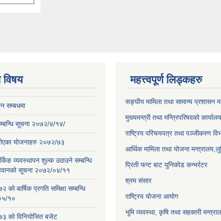
य विषय
महत्त्वपूर्ण लिड्कहरु
सङ्‍घीय मामिला तथा सामान्य प्रशासन म
न सम्बधमा
मुख्यमन्त्री तथा मन्त्रिपरिषदको कार्यालय
े सम्बन्धि सूचना २०७२/४/१४/
राष्ट्रिय परिचयपत्र तथा पञ्जीकरण वि
रीएका योजनाहरु २०७२/७३
आर्थिक मामिला तथा योजना मन्त्रालय,लुम्
्किङ व्यवस्थापन शुल्क उठाउने सम्बन्धि
प्रिती फन्ट बाट युनिकोड कन्भर्रटर
हवानको सूचना २०७२/०४/११
श्रम संसार
को बार्षिक प्रगति समिक्षा सम्बन्धि
राष्ट्रिय योजना आयोग
०५/१०
भूमि व्यवस्था, कृषि तथा सहकारी मन्त्राल
३ को विनियोजित बजेट