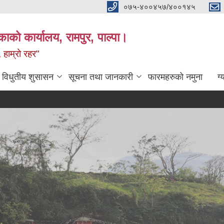
०७५-४००४५७/४००१४५
ाको कार्यालय, रामपुर, पाल्पा।
 हाम्रो रहर"
विधुतीय शुसासन
सूचना तथा जानकारी
फारमहरुको नमुना
ग्