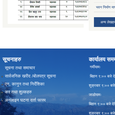
भवन निर्माण म
अन्य लेखह
सूचनाहरु
कार्यालय सम
गर्मीयामः
सूचना तथा समाचार
सार्वजनिक खरीद /बोलपत्र सूचना
बिहान ९:०० बजे दे
एन, कानुन तथा निर्देशिका
शुक्रबार ९:०० बज
कर तथा शुल्कहरु
जाडोयामः
अनलाइन घटना दर्ता फारम
बिहान ९:०० बजे दे
शुक्रबार ९:०० बज