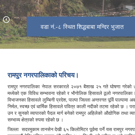
रामपुर नगरपालिकाको दृश्य
नगरसभा सदस्यहरु,२०७९
"कालिगण्डकी Rafting महोत्सब २०७६"
वडा नं.-८ स्थित शिद्धबाबा मन्दिर भुजात
Map of Rampur Municipality
प्याराग्लाइडिङ्गको सफल परिक्षण
पर्यटकीय स्थल तालपोखरा
रामपुर नगरपालिकाको नगर सभाको १७औ
नवौ नगरसभा २०७८(कर्मचारीहरु)
अधिवेशनका झलक
नवौ नगरसभा २०७८(जनप्रतिनिधहरु)
रामपुर नगरपालिकाको परिचय।
रामपुर नगरपालिका नेपाल सरकारले २०७१ बैशाख २५ गते घोषणा गरेको
मध्येको एक विविध सम्भावना रहेको र भौगोलिक हिसावले ठूलो नगरपालिका
विभाजनका हिसावले लुम्बिनी प्रदेश, पाल्पा जिल्ला अन्तरगत पूर्वि पाल्पामा 
निर्मल, स्वच्छ एवं धार्मिक हिसावले पवित्र काली नदीको तटमा रहेको छ । पराप
उन र सुनको व्यापारको पैदल मार्ग बनेको रामपुर अहिलेको औद्योगिक तथा व्या
सम्भाव्य क्षेत्रको रुपमा रहेको छ ।
जिल्ला सदरमुकाम तानसेन देखी ६५ किलोमिटर पूर्वमा पर्ने यस रामपुर नगर