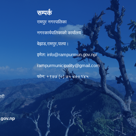
सम्पर्क
रामपुर नगरपालिका
नगरकार्यपालिकाको कार्यालय
बेझाड,रामपुर,पाल्पा।
इमेल:
info@rampurmun.gov.np
/
rampurmunicipality@gmail.com
फोन: +९७७ (०) ७५ ४००१४५
ारी
gov.np