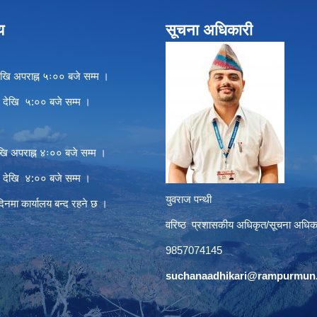
य
सूचना अधिकारी
खि अपराह्न ५ः०० बजे सम्म ।
े देखि ५:०० बजे सम्म ।
खि अपराह्न ४ः०० बजे सम्म ।
े देखि ४:०० बजे सम्म ।
युवराज पन्थी
दिनमा कार्यालय बन्द रहने छ ।
वरिष्ठ प्रशासकीय अधिकृत/सूचना अधिक
9857074145
suchanaadhikari@rampurmun.